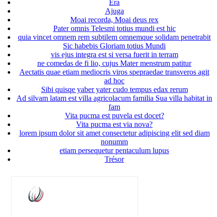
Era
Ajuga
Moai recorda, Moai deus rex
Pater omnis Telesmi totius mundi est hic
quia vincet omnem rem subtilem omnemque solidam penetrabit
Sic habebis Gloriam totius Mundi
vis ejus integra est si versa fuerit in terram
ne comedas de fi lio, cujus Mater menstrum patitur
Aectatis quae etiam mediocris viros spepraedae transveros agit
ad hoc
Sibi quisqe yaber yater cudo tempus edax rerum
Ad silvam latam est villa agricolacum familia Sua villa habitat in
fam
Vita pucma est puvela est docet?
Vita pucma est via nova?
lorem ipsum dolor sit amet consectetur adipiscing elit sed diam
nonumm
etiam persequetur pentaculum lupus
Trésor