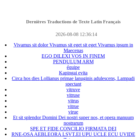
Dernières Traductions de Texte Latin Français
2026-08-08 12:36:14
Vivamus sit dolor Vivamus sit eget sit eget Vivamus ipsum in
Maecenas
EGO DILEXI VOS IN FINEM
PENDULUM ARM
équipe
Kapingai evita
Circa hos dies Lollianus primae lanuginis adulescens, Lampadi
spectant
vitruve
vitruse
vitrus
vitrue
virue
Et sit splendor Domini Dei nostri super nos, et opera manuum
nostrarum
SPE ET FIDE CONCILIO FIRMATA DEI
RNE-OSA AEBLEORA LSVT.EI UPU UCLE ECU UVIDE