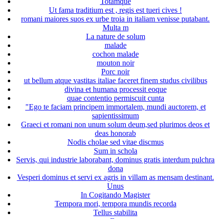
Totamque
Ut fama traditium est , regis est tueri cives !
romani maiores suos ex urbe troia in italiam venisse putabant.
Multa m
La nature de solum
malade
cochon malade
mouton noir
Porc noir
ut bellum atque vastitas italiae faceret finem studus civilibus
divina et humana processit eoque
quae contentio permiscuit cunta
"Ego te faciam principem immortalem, mundi auctorem, et
sapientissimum
Graeci et romani non unum solum deum,sed plurimos deos et
deas honorab
Nodis cholae sed vitae discmus
Sum in schola
Servis, qui industrie laborabant, dominus gratis interdum pulchra
dona
Vesperi dominus et servi ex agris in villam as mensam destinant.
Unus
In Cogitando Magister
Tempora mori, tempora mundis recorda
Tellus stabilita